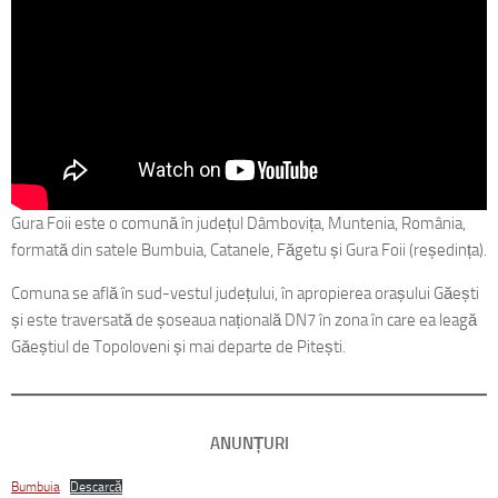
Gura Foii este o comună în județul Dâmbovița, Muntenia, România,
formată din satele Bumbuia, Catanele, Făgetu și Gura Foii (reședința).
Comuna se află în sud-vestul județului, în apropierea orașului Găești
și este traversată de șoseaua națională DN7 în zona în care ea leagă
Găeștiul de Topoloveni și mai departe de Pitești.
ANUNȚURI
Bumbuia
Descarcă