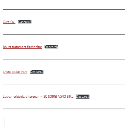
Gura Foii
Descarcă
Anunt tratament fitosanitar
Descarcă
anunt-cadastrare
Descarcă
Lucrari erbicidare terenuri – SC SORGI AGRO S.R.L
Descarcă