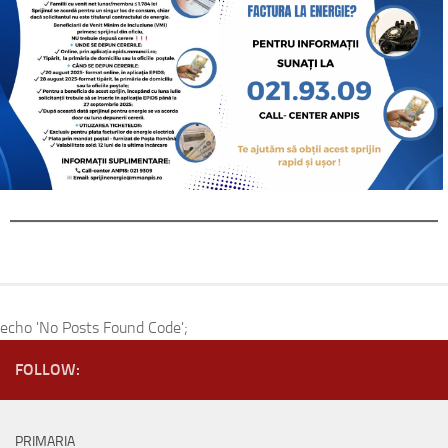
echo 'No Posts Found Code';
FOLLOW:
PRIMARIA