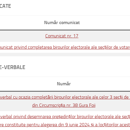
CATE
Număr comunicat
Comunicat nr. 17
nicat privind completarea birourilor electorale ale secțiilor de votar
E-VERBALE
Număr
erbal cu ocazia completării birourilor electorale ale celor 3 secții de
din Circumscripția nr. 38 Gura Foii
verbal privind desemnarea președinților birourilor electorale ale secți
re constituite pentru alegerea din 9 iunie 2024 și a locțiitorilor aces