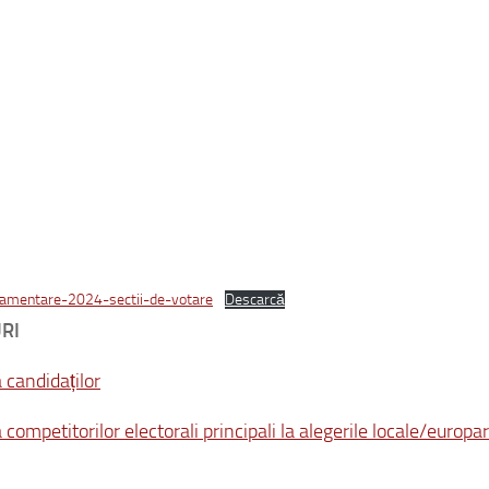
rlamentare-2024-sectii-de-votare
Descarcă
RI
a candidaților
a competitorilor electorali principali la alegerile locale/europ