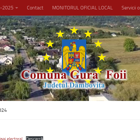
21-2025
Contact
MONITORUL OFICIAL LOCAL
Servicii 
024
ișaj electoral
Descarcă