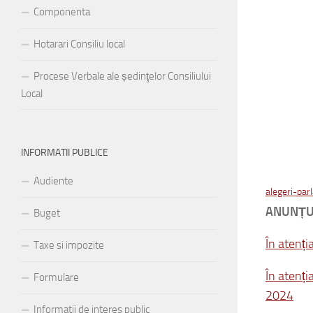
Componenta
Hotarari Consiliu local
Procese Verbale ale ședinţelor Consiliului
Local
INFORMATII PUBLICE
Audiente
alegeri-pa
ANUNȚU
Buget
În atenți
Taxe si impozite
În atenți
Formulare
2024
Informatii de interes public