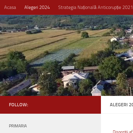
Acasa
Alegeri 2024
Strategia Națională Anticorupție 20
Skip to content
FOLLOW:
ALEGERI 2
PRIMARIA
Dispoziții af