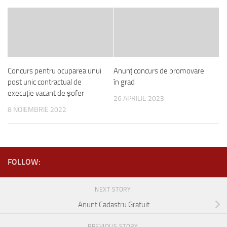
Concurs pentru ocuparea unui
Anunț concurs de promovare
post unic contractual de
în grad
execuție vacant de șofer
26 APRILIE 2023
8 NOIEMBRIE 2022
FOLLOW:
NEXT STORY
Anunt Cadastru Gratuit
PREVIOUS STORY