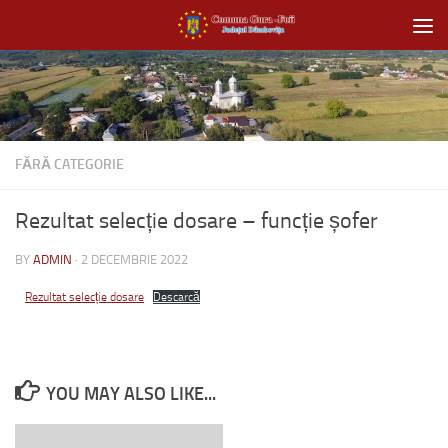
Skip to content
FĂRĂ CATEGORIE
Rezultat selecție dosare – funcție șofer
BY
ADMIN
·
2 DECEMBRIE 2022
Rezultat selecție dosare
Descarcă
YOU MAY ALSO LIKE...