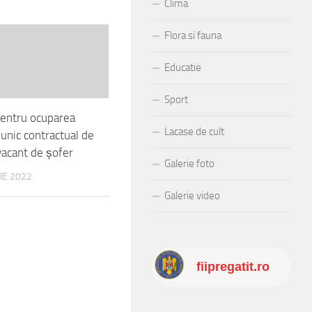
Clima
Flora si fauna
Educatie
Sport
entru ocuparea
Lacase de cult
 unic contractual de
vacant de șofer
Galerie foto
IE 2022
Galerie video
fiipregatit.ro