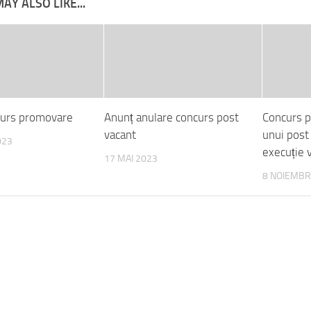
AY ALSO LIKE...
curs promovare
Anunț anulare concurs post
Concurs p
vacant
unui post
023
execuție 
17 MAI 2023
8 NOIEMBR