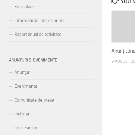
YOU M
Formulare
Informatii de interes public
Raport anual de activitate
Anunț con
ANUNTURI SI EVENIMENTE
9 AUGUST 2
Anunţuri
Evenimente
Comunicate de presa
Inchirieri
Concesionari